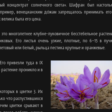
тый концентрат солнечного света». Шафран был настоль
апример, венецианским до́жам запрещалось принимать его
 велика была его цена.
 это многолетнее клубне-луковичное бесстебельное растен
иковых. Его листья очень узкие, плотные, по 6–15 в пучк
етовый или белый, рыльца пестика крупные и оранжевые.
го привезли туда в IX
 растение проникло и в
которых в цветке 3. Их
ько что распустившихся
ричем цветки срывают в