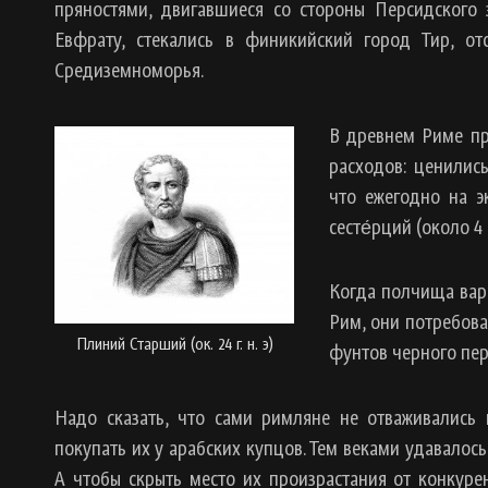
пряностями, двигавшиеся со стороны Персидского 
Евфрату, стекались в финикийский город Тир, о
Средиземноморья.
В древнем Риме пр
расходов: ценилис
что ежегодно на э
сесте́рций (около 
Когда полчища варв
Рим, они потребова
Плиний Старший (ок. 24 г. н. э)
фунтов черного пер
Надо сказать, что сами римляне не отваживались
покупать их у арабских купцов. Тем веками удавало
А чтобы скрыть место их произрастания от конкуре