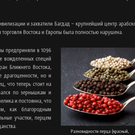
цивилизации и захватили Багдад – крупнейший центр арабск
я торговля Востока и Европы была полностью нарушена.
пы предприняли в 1096
ие вожделенных специй
ран Ближнего Востока,
е драгоценности, но и
ц, что теперь стоит на
ывался по зернышкам и
велика и постоянна, что
им, как благородным
льные участки, перцем
анства.
Разновидности перца (красный,