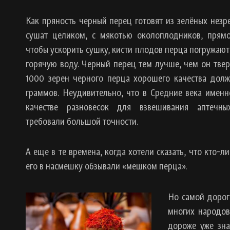
Как пряность черный перец готовят из зелёных незр
сушат целиком, с мякотью околоплодников, прямо
чтобы ускорить сушку, кисти плодов перца погружают
горячую воду. Черный перец тем лучше, чем он твер
1000 зерен черного перца хорошего качества долж
граммов. Неудивительно, что в Средние века именн
качестве разновесок для взвешивания аптечны
требовали большой точности.
А еще в те времена, когда хотели сказать, что кто-л
его в насмешку обзывали «мешком перца».
Но самой дорого
многих народов
дороже уже зна