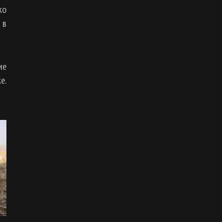
ко
 в
ие
е.