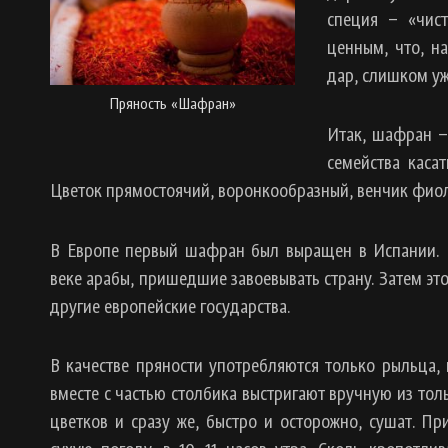
специя – «чис
ценным, что, н
дар, слишком уж
Пряность «Шафран»
Итак, шафран –
семейства касат
Цветок прямостоячий, воронкообразный, венчик фиол
В Европе первый шафран был выращен в Испании. Е
веке арабы, пришедшие завоевывать страну. Затем это
другие европейские государства.
В качестве пряности употребляются только рыльца, 
вместе с частью столбика выстригают вручную из тол
цветков и сразу же, быстро и осторожно, сушат. П