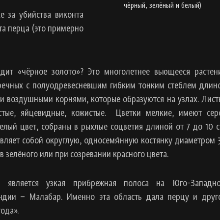
чёрный, зелёный и белый)
е за убийства виконта
та перца (это примерно
дит «чёрное золото»? Это многолетнее вьющееся растен
речных с полуодревесневшим гибким тонким стеблем длин
 и воздушными корнями, которые образуются на узлах. Лист
стые, яйцевидные, кожистые. Цветки мелкие, имеют сер
елый цвет, собраны в рыхлые соцветия длиной от 7 до 10 с
вляет собой округлую, односемя́нную костянку диаметром 
 зелёного или при созревании красного цвета.
й является узкая прибрежная полоса на Юго-Западн
ндии – Малабар. Именно эта область дала перцу и друг
ода».