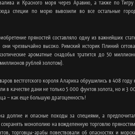
залива и Красного моря через Аравию, а также по Тигру
тсюда специи по морю вывозили во все остальные горо
иобретение пряностей составляло одну из важнейших стат
ь они чрезвычайно высоко. Римский историк Плиний сетова
кзотические ароматные снадобья тратится до 50 миллион
4 миллионов рублей золотом).
аров вестготского короля Алариха обрушились в 408 году 
ли в качестве дани не только 5 000 фунтов золота, но и 3 0
ца – как еще большую драгоценность!
 на долгие и опасные походы за специями, а предпочита
сь сохранять монополию на вожделенную торговлю пряностям
нтов, торговцы-арабы повествовали об опасностях и морск