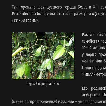
Так горожане французского города Безье в XIII век
Роже обязаны были уплатить налог размером в 3 фун
1 кг 300 грамм).
Как же выгля
семейства пе
10–12 метров
у перца про
желтый или б
Плод предста
5 миллиметров
Чёрный перец на ветке
Его родино
побережье И
(менее распространенное) название – «малабарская яг