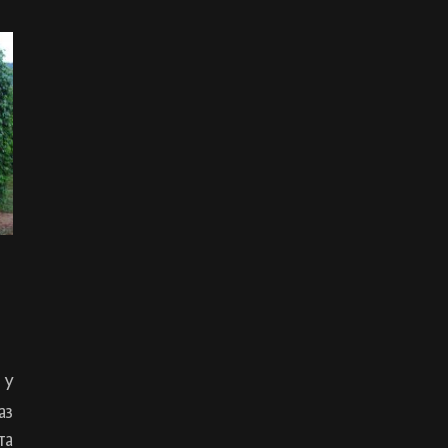
 У
аз
та