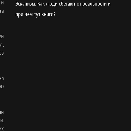
 и
Эскапизм. Как люди сбегают от реальности и
да
при чем тут книги?
ей
л,
ов
на
00
ли
и.
их