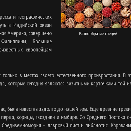
ресса и географических
уть в Индийский океан
ная Америка, совершено
Разнообразие специй
ы Филиппины, Большие
еизвестных европейцам
только в местах своего естественного произрастания. В э
а, которые сегодня являются визитными карточками той и
ас, была известна задолго до нашей эры. Еще древние греки
перца, корицы, гвоздики и имбиря. Со Среднего Востока о
 Средиземноморья – лавровый лист и либанотис. Караваны