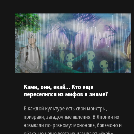
Ками, они, екай… Кто еще
переселился из мифов в аниме?
В каждой культуре есть свои монстры,
призраки, загадочные явления. В Японии их
называли по-разному: мононокэ, бакэмоно и
обакэ, но чаще всего их называют «ёкай».